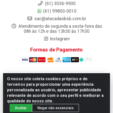
(61) 3036-9900
(61) 99800-0010
sac@atacadaobsb.com.br
Atendimento de segunda a sexta-feira das
08h às 12h e das 13h30 às 17h30
Instagram
Formas de Pagamento
O nosso site coleta cookies próprios e de
Atacadao da Limpeza F. Pereira Queiroz Comercio e
terceiros para proporcionar uma experiência
Distribuicao LTDA - Quadra Qi 10 Lotes 39 e, 41 - Setor
personalizada ao usuário, apresentar publicidade
Industrial (Taguatinga), Brasília/DF - CEP 72.135-100 -
relevante de acordo com o seu perfil e melhorar a
CNPJ 13.184.675/0001-80
qualidade do nosso site.
Aceitar
Negar não essenciais