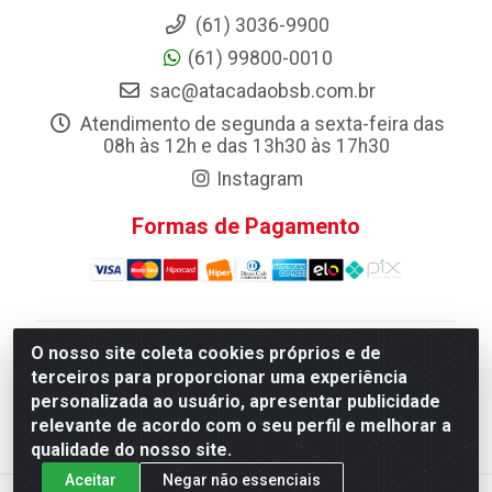
(61) 3036-9900
(61) 99800-0010
sac@atacadaobsb.com.br
Atendimento de segunda a sexta-feira das
08h às 12h e das 13h30 às 17h30
Instagram
Formas de Pagamento
O nosso site coleta cookies próprios e de
Atacadao da Limpeza F. Pereira Queiroz Comercio e
terceiros para proporcionar uma experiência
Distribuicao LTDA - Quadra Qi 10 Lotes 39 e, 41 - Setor
personalizada ao usuário, apresentar publicidade
Industrial (Taguatinga), Brasília/DF - CEP 72.135-100 -
relevante de acordo com o seu perfil e melhorar a
CNPJ 13.184.675/0001-80
qualidade do nosso site.
Aceitar
Negar não essenciais