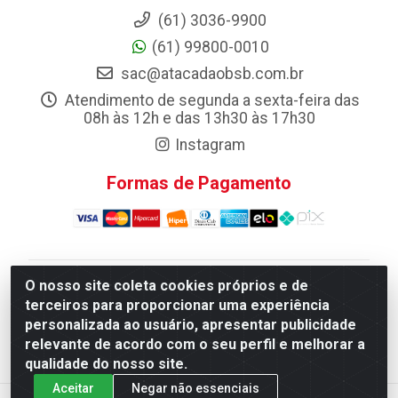
(61) 3036-9900
(61) 99800-0010
sac@atacadaobsb.com.br
Atendimento de segunda a sexta-feira das
08h às 12h e das 13h30 às 17h30
Instagram
Formas de Pagamento
O nosso site coleta cookies próprios e de
Atacadao da Limpeza F. Pereira Queiroz Comercio e
terceiros para proporcionar uma experiência
Distribuicao LTDA - Quadra Qi 10 Lotes 39 e, 41 - Setor
personalizada ao usuário, apresentar publicidade
Industrial (Taguatinga), Brasília/DF - CEP 72.135-100 -
relevante de acordo com o seu perfil e melhorar a
CNPJ 13.184.675/0001-80
qualidade do nosso site.
Aceitar
Negar não essenciais