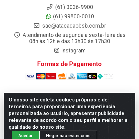
(61) 3036-9900
(61) 99800-0010
sac@atacadaobsb.com.br
Atendimento de segunda a sexta-feira das
08h às 12h e das 13h30 às 17h30
Instagram
Formas de Pagamento
O nosso site coleta cookies próprios e de
Atacadao da Limpeza F. Pereira Queiroz Comercio e
terceiros para proporcionar uma experiência
Distribuicao LTDA - Quadra Qi 10 Lotes 39 e, 41 - Setor
personalizada ao usuário, apresentar publicidade
Industrial (Taguatinga), Brasília/DF - CEP 72.135-100 -
relevante de acordo com o seu perfil e melhorar a
CNPJ 13.184.675/0001-80
qualidade do nosso site.
Aceitar
Negar não essenciais