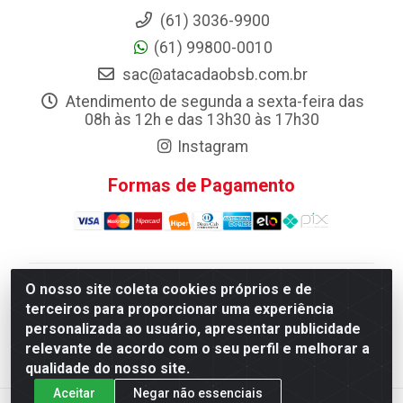
(61) 3036-9900
(61) 99800-0010
sac@atacadaobsb.com.br
Atendimento de segunda a sexta-feira das
08h às 12h e das 13h30 às 17h30
Instagram
Formas de Pagamento
O nosso site coleta cookies próprios e de
Atacadao da Limpeza F. Pereira Queiroz Comercio e
terceiros para proporcionar uma experiência
Distribuicao LTDA - Quadra Qi 10 Lotes 39 e, 41 - Setor
personalizada ao usuário, apresentar publicidade
Industrial (Taguatinga), Brasília/DF - CEP 72.135-100 -
relevante de acordo com o seu perfil e melhorar a
CNPJ 13.184.675/0001-80
qualidade do nosso site.
Aceitar
Negar não essenciais