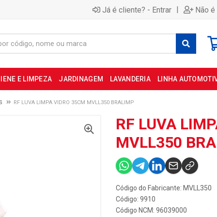
|
Já é cliente? - Entrar
Não é 
IENE E LIMPEZA
JARDINAGEM
LAVANDERIA
LINHA AUTOMOTI
S
RF LUVA LIMPA VIDRO 35CM MVLL350 BRALIMP
RF LUVA LIM
MVLL350 BRA
Código do Fabricante: MVLL350
Código: 9910
Código NCM: 96039000