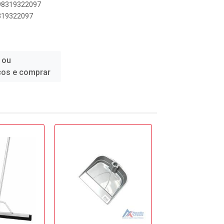
898319322097
8319322097
 ou
ços e comprar