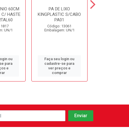
NIO 60CM
PA DE LIXO
PA JEITOSA REF
 C/ HASTE
KINGPLASTIC S/CABO
RTAL60
PA01
Código: 11
 1817
Código: 13061
Embalagem: 
m: UN/1
Embalagem: UN/1
login ou
Faça seu login ou
Faça seu log
se para
cadastre-se para
cadastre-se 
ços e
ver preços e
ver preços
rar
comprar
comprar