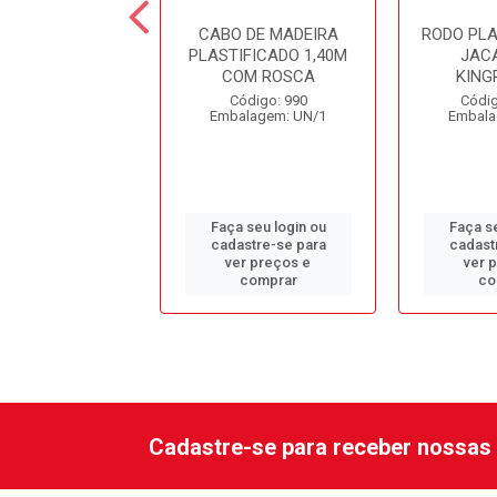
TOSA REF. 9253C
CABO DE MADEIRA
RODO PL
PLASTIFICADO 1,40M
JAC
COM ROSCA
KING
ódigo: 1153
Código: 990
Códig
alagem: UN/1
Embalagem: UN/1
Embala
 seu login ou
Faça seu login ou
Faça se
astre-se para
cadastre-se para
cadast
er preços e
ver preços e
ver 
comprar
comprar
co
Cadastre-se para receber nossas 