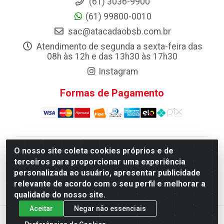
(61) 3036-9900
(61) 99800-0010
sac@atacadaobsb.com.br
Atendimento de segunda a sexta-feira das
08h às 12h e das 13h30 às 17h30
Instagram
Formas de Pagamento
O nosso site coleta cookies próprios e de
Atacadao da Limpeza F. Pereira Queiroz Comercio e
terceiros para proporcionar uma experiência
Distribuicao LTDA - Quadra Qi 10 Lotes 39 e, 41 - Setor
personalizada ao usuário, apresentar publicidade
Industrial (Taguatinga), Brasília/DF - CEP 72.135-100 -
relevante de acordo com o seu perfil e melhorar a
CNPJ 13.184.675/0001-80
qualidade do nosso site.
Aceitar
Negar não essenciais