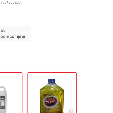
897534807280
 ou
ços e comprar