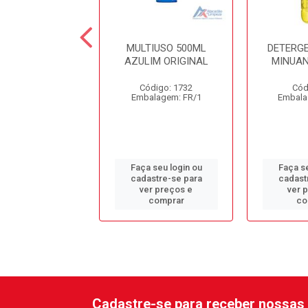
OXY 4D 5LT
MULTIUSO 500ML
DETERG
SINFETANTE
AZULIM ORIGINAL
MINUAN
OSPITALAR
Código: 1732
Cód
ódigo: 3710
Embalagem: FR/1
Embala
alagem: GL/1
 seu login ou
Faça seu login ou
Faça se
astre-se para
cadastre-se para
cadast
er preços e
ver preços e
ver 
comprar
comprar
co
Cadastre-se para receber nossas 