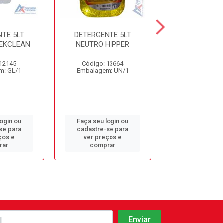
TE 5LT
DETERGENTE 5LT
PEROXY 4D
EKCLEAN
NEUTRO HIPPER
DESINFETA
HOSPITAL
 12145
Código: 13664
Código: 37
m: GL/1
Embalagem: UN/1
Embalagem: 
login ou
Faça seu login ou
Faça seu log
se para
cadastre-se para
cadastre-se 
ços e
ver preços e
ver preços
rar
comprar
comprar