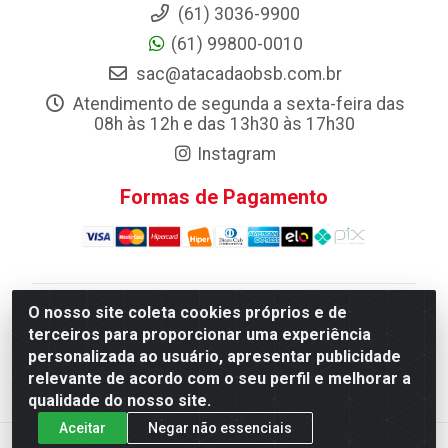
(61) 3036-9900
(61) 99800-0010
sac@atacadaobsb.com.br
Atendimento de segunda a sexta-feira das
08h às 12h e das 13h30 às 17h30
Instagram
Formas de Pagamento
O nosso site coleta cookies próprios e de
Atacadao da Limpeza F. Pereira Queiroz Comercio e
terceiros para proporcionar uma experiência
Distribuicao LTDA - Quadra Qi 10 Lotes 39 e, 41 - Setor
personalizada ao usuário, apresentar publicidade
Industrial (Taguatinga), Brasília/DF - CEP 72.135-100 -
relevante de acordo com o seu perfil e melhorar a
CNPJ 13.184.675/0001-80
qualidade do nosso site.
Aceitar
Negar não essenciais