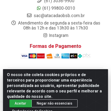
(61) 3036-9900
(61) 99800-0010
sac@atacadaobsb.com.br
Atendimento de segunda a sexta-feira das
08h às 12h e das 13h30 às 17h30
Instagram
Formas de Pagamento
O nosso site coleta cookies próprios e de
Atacadao da Limpeza F. Pereira Queiroz Comercio e
terceiros para proporcionar uma experiência
Distribuicao LTDA - Quadra Qi 10 Lotes 39 e, 41 - Setor
personalizada ao usuário, apresentar publicidade
Industrial (Taguatinga), Brasília/DF - CEP 72.135-100 -
relevante de acordo com o seu perfil e melhorar a
CNPJ 13.184.675/0001-80
qualidade do nosso site.
Aceitar
Negar não essenciais