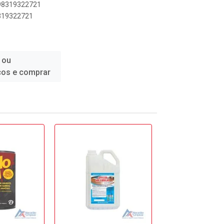
898319322721
8319322721
 ou
ços e comprar