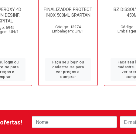
PEROXY 4D
FINALIZADOR PROTECT
BZ DISSOL
N DESINF.
INOX 500ML SPARTAN
450
SPITAL
Código: 13274
Código:
go: 6945
Embalagem: UN/1
Embalage
gem: UN/1
u login ou
Faça seu login ou
Faça seu 
re-se para
cadastre-se para
cadastre-
preços e
ver preços e
ver pre
mprar
comprar
comp
ofertas!