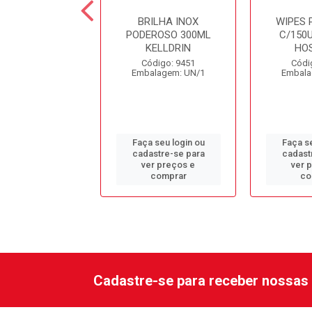
MEABILIZANTE
BRILHA INOX
WIPES 
LARIM 5LT
PODEROSO 300ML
C/150U
KELLDRIN
HO
ódigo: 1958
Código: 9451
Códi
alagem: GL/1
Embalagem: UN/1
Embala
 seu login ou
Faça seu login ou
Faça se
astre-se para
cadastre-se para
cadast
er preços e
ver preços e
ver 
comprar
comprar
co
Cadastre-se para receber nossas 