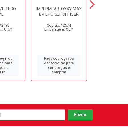
VE TUDO
IMPERMEAB. OXXY MAX
IMPERMEABIL
ML
BRILHO 5LT OFFICER
CLARIM 5
 12493
Código: 12574
Código: 19
m: UN/1
Embalagem: GL/1
Embalagem: 
login ou
Faça seu login ou
Faça seu log
se para
cadastre-se para
cadastre-se 
ços e
ver preços e
ver preços
rar
comprar
comprar