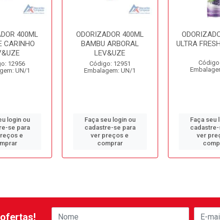
ADOR 400ML
ODORIZADOR 400ML
ODORIZADO
E CARINHO
BAMBU ARBORAL
ULTRA FRES
V&UZE
LEV&UZE
Código
o: 12956
Código: 12951
Embalage
gem: UN/1
Embalagem: UN/1
u login ou
Faça seu login ou
Faça seu 
re-se para
cadastre-se para
cadastre-
preços e
ver preços e
ver pre
mprar
comprar
comp
ofertas!