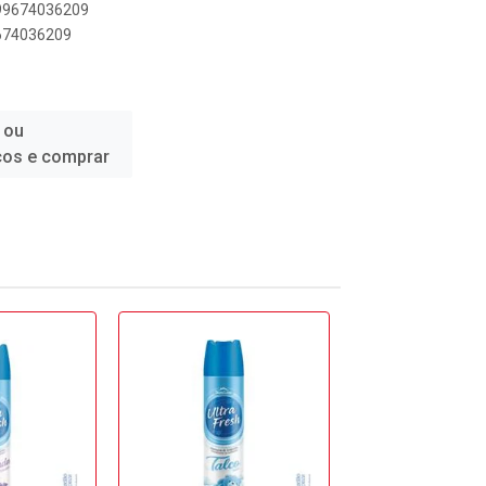
899674036209
9674036209
 ou
ços e comprar