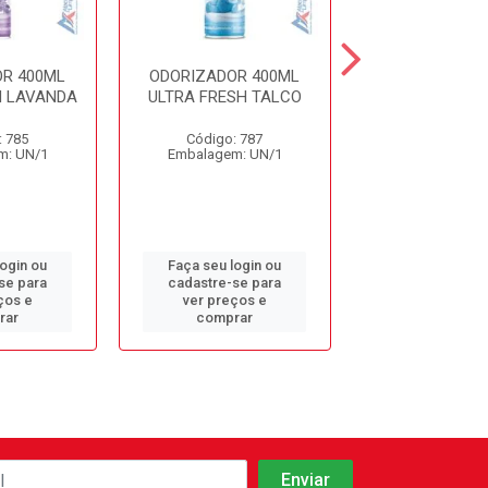
R 400ML
ODORIZADOR 400ML
ODORIZADOR 
H LAVANDA
ULTRA FRESH TALCO
CHA BRANCO L
: 785
Código: 787
Código: 12
m: UN/1
Embalagem: UN/1
Embalagem: 
login ou
Faça seu login ou
Faça seu log
se para
cadastre-se para
cadastre-se 
ços e
ver preços e
ver preços
rar
comprar
comprar