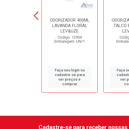
IZADOR 400ML
ODORIZADOR 400ML
ODORIZ
ANCO LEV&UZE
LAVANDA FLORAL
TALCO 
LEV&UZE
LE
digo: 12957
Código: 12954
Códig
alagem: UN/1
Embalagem: UN/1
Embala
 seu login ou
Faça seu login ou
Faça se
astre-se para
cadastre-se para
cadast
er preços e
ver preços e
ver 
comprar
comprar
co
Cadastre-se para receber nossas 