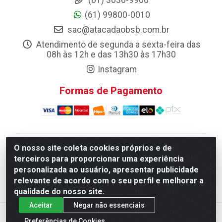
(61) 3036-9900
(61) 99800-0010
sac@atacadaobsb.com.br
Atendimento de segunda a sexta-feira das
08h às 12h e das 13h30 às 17h30
Instagram
Formas de Pagamento
O nosso site coleta cookies próprios e de
Atacadao da Limpeza F. Pereira Queiroz Comercio e
terceiros para proporcionar uma experiência
Distribuicao LTDA - Quadra Qi 10 Lotes 39 e, 41 - Setor
personalizada ao usuário, apresentar publicidade
Industrial (Taguatinga), Brasília/DF - CEP 72.135-100 -
relevante de acordo com o seu perfil e melhorar a
CNPJ 13.184.675/0001-80
qualidade do nosso site.
Aceitar
Negar não essenciais
Preferências de Cookies