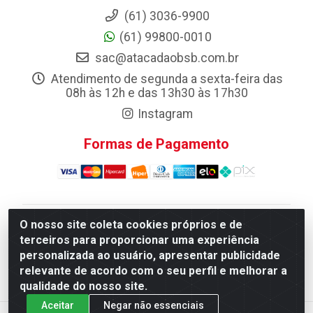
(61) 3036-9900
(61) 99800-0010
sac@atacadaobsb.com.br
Atendimento de segunda a sexta-feira das
08h às 12h e das 13h30 às 17h30
Instagram
Formas de Pagamento
O nosso site coleta cookies próprios e de
Atacadao da Limpeza F. Pereira Queiroz Comercio e
terceiros para proporcionar uma experiência
Distribuicao LTDA - Quadra Qi 10 Lotes 39 e, 41 - Setor
personalizada ao usuário, apresentar publicidade
Industrial (Taguatinga), Brasília/DF - CEP 72.135-100 -
relevante de acordo com o seu perfil e melhorar a
CNPJ 13.184.675/0001-80
qualidade do nosso site.
Aceitar
Negar não essenciais