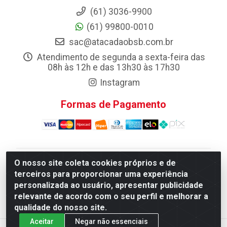
(61) 3036-9900
(61) 99800-0010
sac@atacadaobsb.com.br
Atendimento de segunda a sexta-feira das
08h às 12h e das 13h30 às 17h30
Instagram
Formas de Pagamento
O nosso site coleta cookies próprios e de
Atacadao da Limpeza F. Pereira Queiroz Comercio e
terceiros para proporcionar uma experiência
Distribuicao LTDA - Quadra Qi 10 Lotes 39 e, 41 - Setor
personalizada ao usuário, apresentar publicidade
Industrial (Taguatinga), Brasília/DF - CEP 72.135-100 -
relevante de acordo com o seu perfil e melhorar a
CNPJ 13.184.675/0001-80
qualidade do nosso site.
Aceitar
Negar não essenciais