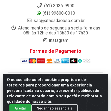
(61) 3036-9900
(61) 99800-0010
sac@atacadaobsb.com.br
Atendimento de segunda a sexta-feira das
08h às 12h e das 13h30 às 17h30
Instagram
Formas de Pagamento
O nosso site coleta cookies próprios e de
Atacadao da Limpeza F. Pereira Queiroz Comercio e
terceiros para proporcionar uma experiência
Distribuicao LTDA - Quadra Qi 10 Lotes 39 e, 41 - Setor
personalizada ao usuário, apresentar publicidade
Industrial (Taguatinga), Brasília/DF - CEP 72.135-100 -
relevante de acordo com o seu perfil e melhorar a
CNPJ 13.184.675/0001-80
qualidade do nosso site.
Aceitar
Negar não essenciais