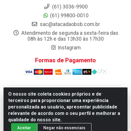
(61) 3036-9900
(61) 99800-0010
sac@atacadaobsb.com.br
Atendimento de segunda a sexta-feira das
08h às 12h e das 13h30 às 17h30
Instagram
Formas de Pagamento
O nosso site coleta cookies próprios e de
Atacadao da Limpeza F. Pereira Queiroz Comercio e
terceiros para proporcionar uma experiência
Distribuicao LTDA - Quadra Qi 10 Lotes 39 e, 41 - Setor
personalizada ao usuário, apresentar publicidade
Industrial (Taguatinga), Brasília/DF - CEP 72.135-100 -
relevante de acordo com o seu perfil e melhorar a
CNPJ 13.184.675/0001-80
qualidade do nosso site.
Aceitar
Negar não essenciais