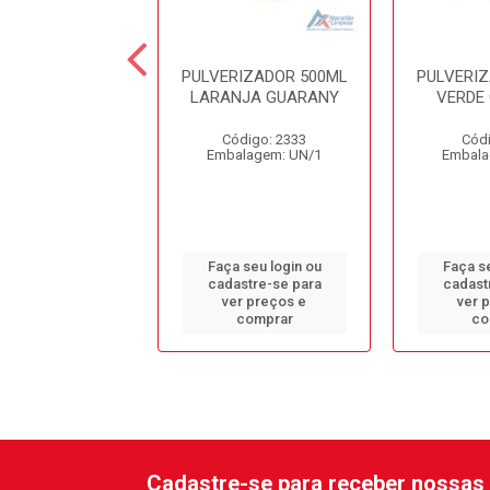
LVERIZADOR
PULVERIZADOR 500ML
PULVERI
ESSÃO PCP-4P
LARANJA GUARANY
VERDE
,7L GUAR
Código: 2333
Códi
ódigo: 7434
Embalagem: UN/1
Embala
alagem: UN/1
 seu login ou
Faça seu login ou
Faça se
astre-se para
cadastre-se para
cadast
er preços e
ver preços e
ver 
comprar
comprar
co
Cadastre-se para receber nossas 