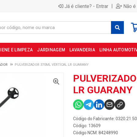
|
Já é cliente? - Entrar
Não é 
IENE E LIMPEZA
JARDINAGEM
LAVANDERIA
LINHA AUTOMOTI
ADOR
PULVERIZADOR 370ML VERTICAL LR GUARANY
PULVERIZADO
LR GUARANY
Código do Fabricante: 0320.21.5
Código: 13609
Código NCM: 84248990