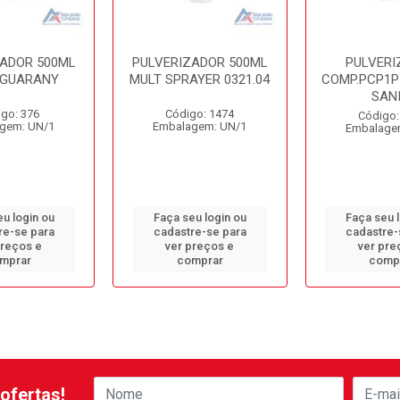
ZADOR 500ML
PULVERIZADOR 500ML
PULVERI
 GUARANY
MULT SPRAYER 0321.04
COMP.PCP1P 
SANI
go: 376
Código: 1474
Código:
gem: UN/1
Embalagem: UN/1
Embalage
u login ou
Faça seu login ou
Faça seu 
re-se para
cadastre-se para
cadastre-
preços e
ver preços e
ver pre
mprar
comprar
comp
ofertas!