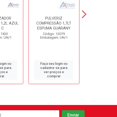
ZADOR
PULVERIZ
PULVERIZA
1,2L AZUL
COMPRESSÃO 1,7LT
COMPRESSÃO 
 C
ESPUMA GUARANY
4,7L GU
 7433
Código: 12079
Código: 74
m: UN/1
Embalagem: UN/1
Embalagem: 
login ou
Faça seu login ou
Faça seu log
se para
cadastre-se para
cadastre-se 
ços e
ver preços e
ver preços
rar
comprar
comprar