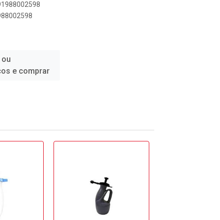
891988002598
1988002598
 ou
ços e comprar