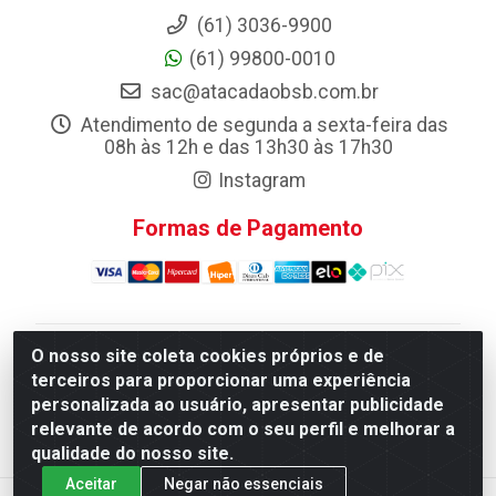
(61) 3036-9900
(61) 99800-0010
sac@atacadaobsb.com.br
Atendimento de segunda a sexta-feira das
08h às 12h e das 13h30 às 17h30
Instagram
Formas de Pagamento
O nosso site coleta cookies próprios e de
Atacadao da Limpeza F. Pereira Queiroz Comercio e
terceiros para proporcionar uma experiência
Distribuicao LTDA - Quadra Qi 10 Lotes 39 e, 41 - Setor
personalizada ao usuário, apresentar publicidade
Industrial (Taguatinga), Brasília/DF - CEP 72.135-100 -
relevante de acordo com o seu perfil e melhorar a
CNPJ 13.184.675/0001-80
qualidade do nosso site.
Aceitar
Negar não essenciais