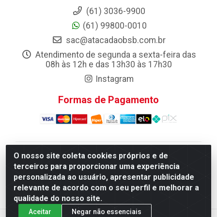
(61) 3036-9900
(61) 99800-0010
sac@atacadaobsb.com.br
Atendimento de segunda a sexta-feira das
08h às 12h e das 13h30 às 17h30
Instagram
Formas de Pagamento
O nosso site coleta cookies próprios e de
Atacadao da Limpeza F. Pereira Queiroz Comercio e
terceiros para proporcionar uma experiência
Distribuicao LTDA - Quadra Qi 10 Lotes 39 e, 41 - Setor
personalizada ao usuário, apresentar publicidade
Industrial (Taguatinga), Brasília/DF - CEP 72.135-100 -
relevante de acordo com o seu perfil e melhorar a
CNPJ 13.184.675/0001-80
qualidade do nosso site.
Aceitar
Negar não essenciais