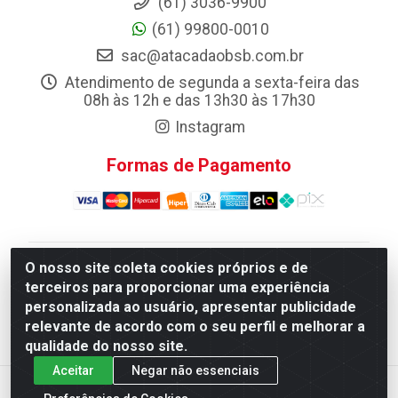
(61) 3036-9900
(61) 99800-0010
sac@atacadaobsb.com.br
Atendimento de segunda a sexta-feira das
08h às 12h e das 13h30 às 17h30
Instagram
Formas de Pagamento
O nosso site coleta cookies próprios e de
Atacadao da Limpeza F. Pereira Queiroz Comercio e
terceiros para proporcionar uma experiência
Distribuicao LTDA - Quadra Qi 10 Lotes 39 e, 41 - Setor
personalizada ao usuário, apresentar publicidade
Industrial (Taguatinga), Brasília/DF - CEP 72.135-100 -
relevante de acordo com o seu perfil e melhorar a
CNPJ 13.184.675/0001-80
qualidade do nosso site.
Aceitar
Negar não essenciais