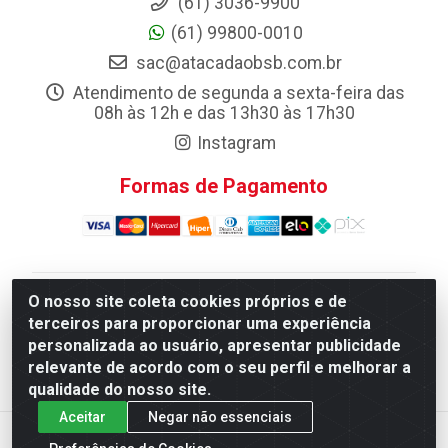
(61) 3036-9900
(61) 99800-0010
sac@atacadaobsb.com.br
Atendimento de segunda a sexta-feira das
08h às 12h e das 13h30 às 17h30
Instagram
Formas de Pagamento
O nosso site coleta cookies próprios e de
Atacadao da Limpeza F. Pereira Queiroz Comercio e
terceiros para proporcionar uma experiência
Distribuicao LTDA - Quadra Qi 10 Lotes 39 e, 41 - Setor
personalizada ao usuário, apresentar publicidade
Industrial (Taguatinga), Brasília/DF - CEP 72.135-100 -
relevante de acordo com o seu perfil e melhorar a
CNPJ 13.184.675/0001-80
qualidade do nosso site.
Aceitar
Negar não essenciais