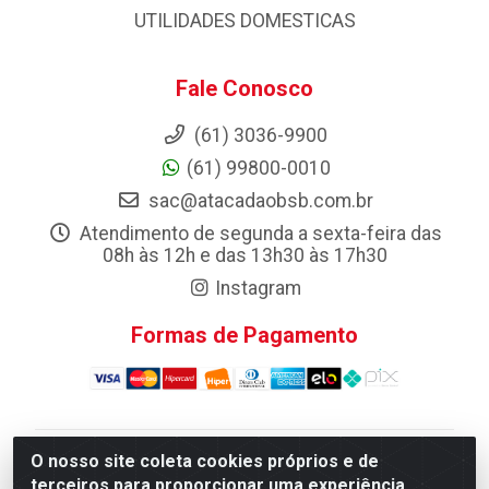
UTILIDADES DOMESTICAS
Fale Conosco
(61) 3036-9900
(61) 99800-0010
sac@atacadaobsb.com.br
Atendimento de segunda a sexta-feira das
08h às 12h e das 13h30 às 17h30
Instagram
Formas de Pagamento
O nosso site coleta cookies próprios e de
Atacadao da Limpeza F. Pereira Queiroz Comercio e
terceiros para proporcionar uma experiência
Distribuicao LTDA - Quadra Qi 10 Lotes 39 e, 41 - Setor