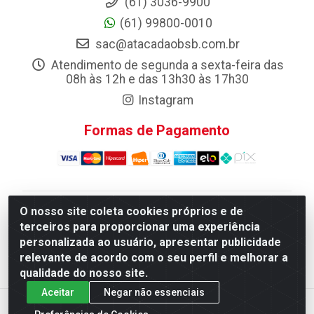
(61) 3036-9900
(61) 99800-0010
sac@atacadaobsb.com.br
Atendimento de segunda a sexta-feira das
08h às 12h e das 13h30 às 17h30
Instagram
Formas de Pagamento
O nosso site coleta cookies próprios e de
Atacadao da Limpeza F. Pereira Queiroz Comercio e
terceiros para proporcionar uma experiência
Distribuicao LTDA - Quadra Qi 10 Lotes 39 e, 41 - Setor
personalizada ao usuário, apresentar publicidade
Industrial (Taguatinga), Brasília/DF - CEP 72.135-100 -
relevante de acordo com o seu perfil e melhorar a
CNPJ 13.184.675/0001-80
qualidade do nosso site.
Aceitar
Negar não essenciais