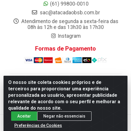
(61) 99800-0010
sac@atacadaobsb.com.br
Atendimento de segunda a sexta-feira das
08h às 12h e das 13h30 às 17h30
Instagram
Formas de Pagamento
O nosso site coleta cookies próprios e de
Atacadao da Limpeza F. Pereira Queiroz Comercio e
terceiros para proporcionar uma experiência
Distribuicao LTDA - Quadra Qi 10 Lotes 39 e, 41 - Setor
personalizada ao usuário, apresentar publicidade
Industrial (Taguatinga), Brasília/DF - CEP 72.135-100 -
relevante de acordo com o seu perfil e melhorar a
CNPJ 13.184.675/0001-80
qualidade do nosso site.
Aceitar
Negar não essenciais
Preferências de Cookies