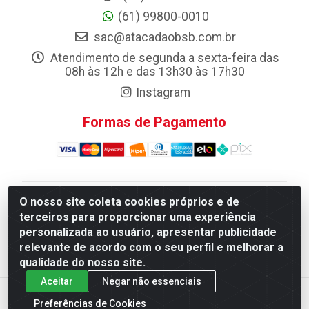
(61) 99800-0010
sac@atacadaobsb.com.br
Atendimento de segunda a sexta-feira das
08h às 12h e das 13h30 às 17h30
Instagram
Formas de Pagamento
O nosso site coleta cookies próprios e de
Atacadao da Limpeza F. Pereira Queiroz Comercio e
terceiros para proporcionar uma experiência
Distribuicao LTDA - Quadra Qi 10 Lotes 39 e, 41 - Setor
personalizada ao usuário, apresentar publicidade
Industrial (Taguatinga), Brasília/DF - CEP 72.135-100 -
relevante de acordo com o seu perfil e melhorar a
CNPJ 13.184.675/0001-80
qualidade do nosso site.
Aceitar
Negar não essenciais
Preferências de Cookies