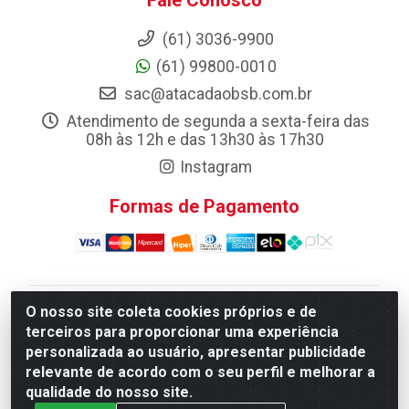
Fale Conosco
(61) 3036-9900
(61) 99800-0010
sac@atacadaobsb.com.br
Atendimento de segunda a sexta-feira das
08h às 12h e das 13h30 às 17h30
Instagram
Formas de Pagamento
O nosso site coleta cookies próprios e de
Atacadao da Limpeza F. Pereira Queiroz Comercio e
terceiros para proporcionar uma experiência
Distribuicao LTDA - Quadra Qi 10 Lotes 39 e, 41 - Setor
personalizada ao usuário, apresentar publicidade
Industrial (Taguatinga), Brasília/DF - CEP 72.135-100 -
relevante de acordo com o seu perfil e melhorar a
CNPJ 13.184.675/0001-80
qualidade do nosso site.