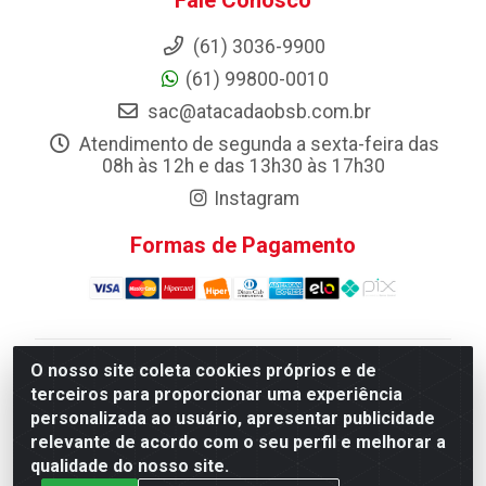
Fale Conosco
(61) 3036-9900
(61) 99800-0010
sac@atacadaobsb.com.br
Atendimento de segunda a sexta-feira das
08h às 12h e das 13h30 às 17h30
Instagram
Formas de Pagamento
O nosso site coleta cookies próprios e de
Atacadao da Limpeza F. Pereira Queiroz Comercio e
terceiros para proporcionar uma experiência
Distribuicao LTDA - Quadra Qi 10 Lotes 39 e, 41 - Setor
personalizada ao usuário, apresentar publicidade
Industrial (Taguatinga), Brasília/DF - CEP 72.135-100 -
relevante de acordo com o seu perfil e melhorar a
CNPJ 13.184.675/0001-80
qualidade do nosso site.