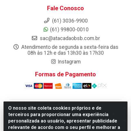
Fale Conosco
(61) 3036-9900
(61) 99800-0010
sac@atacadaobsb.com.br
Atendimento de segunda a sexta-feira das
08h às 12h e das 13h30 às 17h30
Instagram
Formas de Pagamento
O nosso site coleta cookies próprios e de
Atacadao da Limpeza F. Pereira Queiroz Comercio e
terceiros para proporcionar uma experiência
Distribuicao LTDA - Quadra Qi 10 Lotes 39 e, 41 - Setor
personalizada ao usuário, apresentar publicidade
Industrial (Taguatinga), Brasília/DF - CEP 72.135-100 -
relevante de acordo com o seu perfil e melhorar a
CNPJ 13.184.675/0001-80