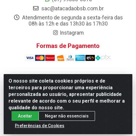
sac@atacadaobsb.com.br
Atendimento de segunda a sexta-feira das
08h às 12h e das 13h30 às 17h30
Instagram
Formas de Pagamento
O nosso site coleta cookies próprios e de
Atacadao da Limpeza F. Pereira Queiroz Comercio e
terceiros para proporcionar uma experiência
Distribuicao LTDA - Quadra Qi 10 Lotes 39 e, 41 - Setor
personalizada ao usuário, apresentar publicidade
Industrial (Taguatinga), Brasília/DF - CEP 72.135-100 -
relevante de acordo com o seu perfil e melhorar a
CNPJ 13.184.675/0001-80
qualidade do nosso site.
Aceitar
Negar não essenciais
Preferências de Cookies