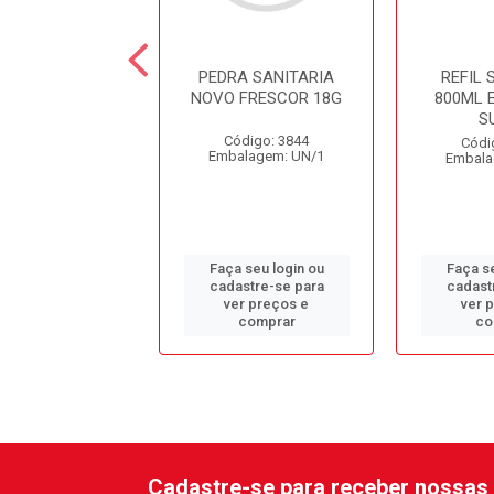
TE 5LT ROMÃ E
PEDRA SANITARIA
REFIL
ÇÃ NOBRE
NOVO FRESCOR 18G
800ML 
S
digo: 13319
Código: 3844
Códi
alagem: GL/1
Embalagem: UN/1
Embala
 seu login ou
Faça seu login ou
Faça se
astre-se para
cadastre-se para
cadast
er preços e
ver preços e
ver 
comprar
comprar
co
Cadastre-se para receber nossas 