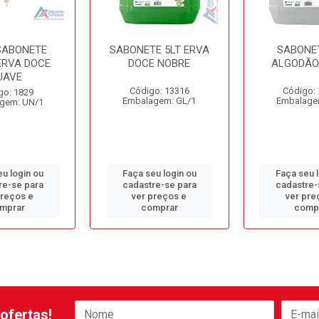
 SABONETE
SABONETE 5LT ERVA
SABONET
ERVA DOCE
DOCE NOBRE
ALGODÃO
UAVE
Código: 13316
Código:
go: 1829
Embalagem: GL/1
Embalage
gem: UN/1
u login ou
Faça seu login ou
Faça seu 
re-se para
cadastre-se para
cadastre-
preços e
ver preços e
ver pre
mprar
comprar
comp
ofertas!