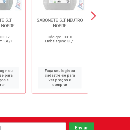
E 5LT
SABONETE 5LT NEUTRO
SABONETE 5LT
 NOBRE
NOBRE
MAÇÃ NO
 13317
Código: 13318
Código: 13
m: GL/1
Embalagem: GL/1
Embalagem: 
login ou
Faça seu login ou
Faça seu log
se para
cadastre-se para
cadastre-se 
ços e
ver preços e
ver preços
rar
comprar
comprar