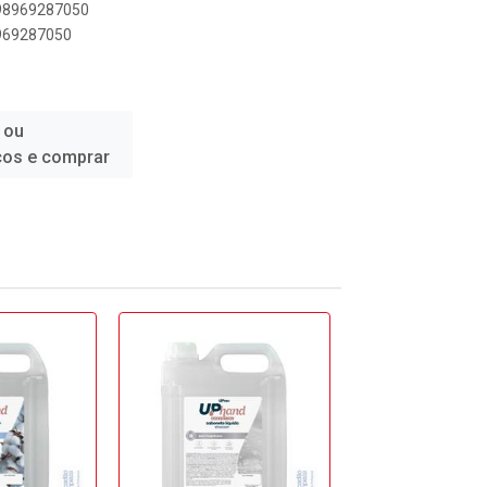
898969287050
8969287050
 ou
ços e comprar