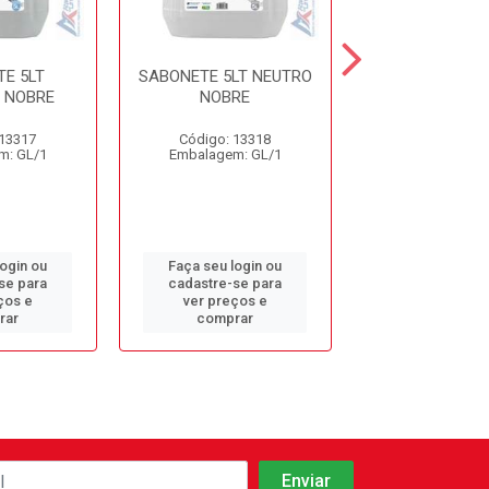
E 5LT
SABONETE 5LT NEUTRO
SABONETE 5LT
 NOBRE
NOBRE
MAÇÃ NO
 13317
Código: 13318
Código: 13
m: GL/1
Embalagem: GL/1
Embalagem: 
login ou
Faça seu login ou
Faça seu log
se para
cadastre-se para
cadastre-se 
ços e
ver preços e
ver preços
rar
comprar
comprar