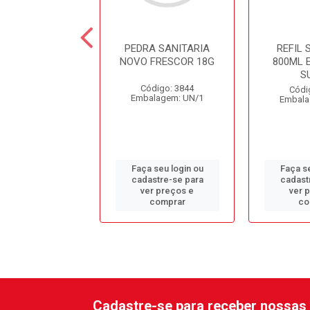
TE 5LT ROMÃ E
PEDRA SANITARIA
REFIL
ÇÃ NOBRE
NOVO FRESCOR 18G
800ML 
S
digo: 13319
Código: 3844
Códi
alagem: GL/1
Embalagem: UN/1
Embala
 seu login ou
Faça seu login ou
Faça se
astre-se para
cadastre-se para
cadast
er preços e
ver preços e
ver 
comprar
comprar
co
Cadastre-se para receber nossas 