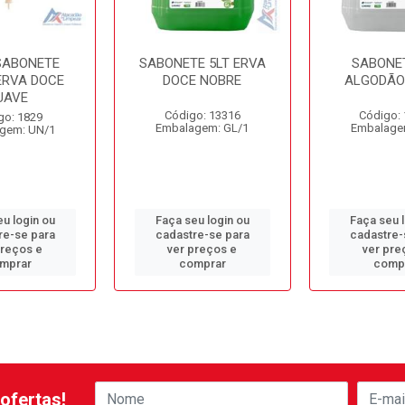
 SABONETE
SABONETE 5LT ERVA
SABONET
ERVA DOCE
DOCE NOBRE
ALGODÃO
UAVE
Código: 13316
Código:
go: 1829
Embalagem: GL/1
Embalage
gem: UN/1
u login ou
Faça seu login ou
Faça seu 
re-se para
cadastre-se para
cadastre-
preços e
ver preços e
ver pre
mprar
comprar
comp
ofertas!