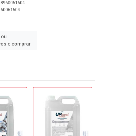
898960061604
8960061604
 ou
ços e comprar