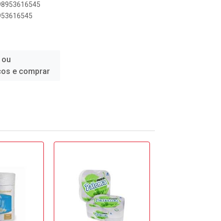
898953616545
8953616545
 ou
ços e comprar