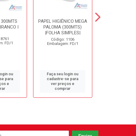
. 300MTS
PAPEL HIGIÊNICO MEGA
PAPEL HIG. 
BRANCO I
PALOMA (300MTS)
ALVEFLO
|FOLHA SIMPLES|
100%CELUL
 8761
Código: 1106
Código: 87
m: FD/1
Embalagem: FD/1
Embalagem: 
login ou
Faça seu login ou
Faça seu log
se para
cadastre-se para
cadastre-se 
ços e
ver preços e
ver preços
rar
comprar
comprar