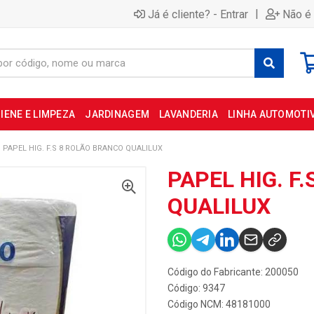
|
Já é cliente? - Entrar
Não é 
IENE E LIMPEZA
JARDINAGEM
LAVANDERIA
LINHA AUTOMOTI
PAPEL HIG. F.S 8 ROLÃO BRANCO QUALILUX
PAPEL HIG. F
QUALILUX
Código do Fabricante: 200050
Código: 9347
Código NCM: 48181000