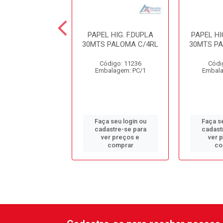
 HIG. 300MTS
PAPEL HIG. F.DUPLA
PAPEL HI
ALVEFLOR
30MTS PALOMA C/4RL
30MTS P
0%CELULOSE
Código: 11236
Códi
ódigo: 8760
Embalagem: PC/1
Embala
alagem: FD/1
 seu login ou
Faça seu login ou
Faça se
astre-se para
cadastre-se para
cadast
er preços e
ver preços e
ver 
comprar
comprar
co