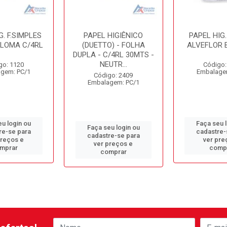
G. F.SIMPLES
PAPEL HIGIÊNICO
PAPEL HIG
ALOMA C/4RL
(DUETTO) - FOLHA
ALVEFLOR 
DUPLA - C/4RL 30MTS -
NEUTR...
go: 1120
Código:
gem: PC/1
Embalage
Código: 2409
Embalagem: PC/1
u login ou
Faça seu 
Faça seu login ou
re-se para
cadastre-
cadastre-se para
preços e
ver pre
ver preços e
mprar
comp
comprar