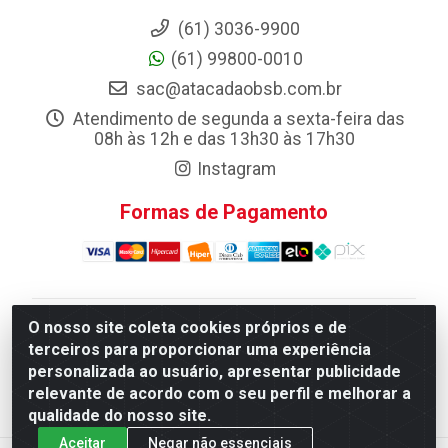
(61) 3036-9900
(61) 99800-0010
sac@atacadaobsb.com.br
Atendimento de segunda a sexta-feira das
08h às 12h e das 13h30 às 17h30
Instagram
Formas de Pagamento
O nosso site coleta cookies próprios e de
Atacadao da Limpeza F. Pereira Queiroz Comercio e
terceiros para proporcionar uma experiência
Distribuicao LTDA - Quadra Qi 10 Lotes 39 e, 41 - Setor
personalizada ao usuário, apresentar publicidade
Industrial (Taguatinga), Brasília/DF - CEP 72.135-100 -
relevante de acordo com o seu perfil e melhorar a
CNPJ 13.184.675/0001-80
qualidade do nosso site.
Aceitar
Negar não essenciais