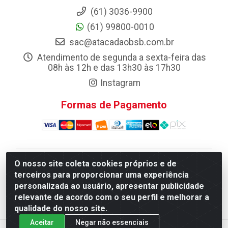
(61) 3036-9900
(61) 99800-0010
sac@atacadaobsb.com.br
Atendimento de segunda a sexta-feira das
08h às 12h e das 13h30 às 17h30
Instagram
Formas de Pagamento
O nosso site coleta cookies próprios e de
Atacadao da Limpeza F. Pereira Queiroz Comercio e
terceiros para proporcionar uma experiência
Distribuicao LTDA - Quadra Qi 10 Lotes 39 e, 41 - Setor
personalizada ao usuário, apresentar publicidade
Industrial (Taguatinga), Brasília/DF - CEP 72.135-100 -
relevante de acordo com o seu perfil e melhorar a
CNPJ 13.184.675/0001-80
qualidade do nosso site.
Aceitar
Negar não essenciais