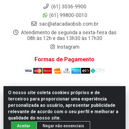
(61) 3036-9900
(61) 99800-0010
sac@atacadaobsb.com.br
Atendimento de segunda a sexta-feira das
08h às 12h e das 13h30 às 17h30
Instagram
Formas de Pagamento
O nosso site coleta cookies próprios e de
Atacadao da Limpeza F. Pereira Queiroz Comercio e
terceiros para proporcionar uma experiência
Distribuicao LTDA - Quadra Qi 10 Lotes 39 e, 41 - Setor
personalizada ao usuário, apresentar publicidade
Industrial (Taguatinga), Brasília/DF - CEP 72.135-100 -
relevante de acordo com o seu perfil e melhorar a
CNPJ 13.184.675/0001-80
qualidade do nosso site.
Aceitar
Negar não essenciais