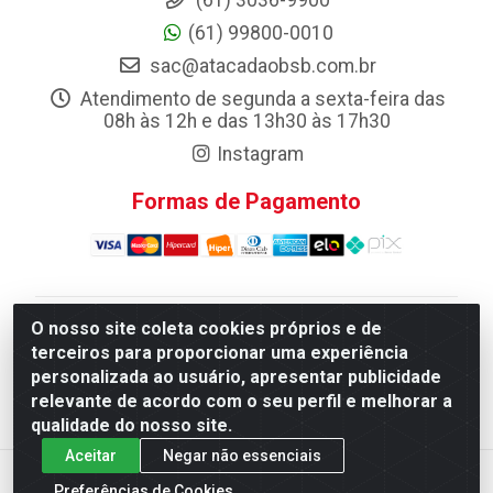
(61) 3036-9900
(61) 99800-0010
sac@atacadaobsb.com.br
Atendimento de segunda a sexta-feira das
08h às 12h e das 13h30 às 17h30
Instagram
Formas de Pagamento
O nosso site coleta cookies próprios e de
Atacadao da Limpeza F. Pereira Queiroz Comercio e
terceiros para proporcionar uma experiência
Distribuicao LTDA - Quadra Qi 10 Lotes 39 e, 41 - Setor
personalizada ao usuário, apresentar publicidade
Industrial (Taguatinga), Brasília/DF - CEP 72.135-100 -
relevante de acordo com o seu perfil e melhorar a
CNPJ 13.184.675/0001-80
qualidade do nosso site.
Aceitar
Negar não essenciais
Preferências de Cookies