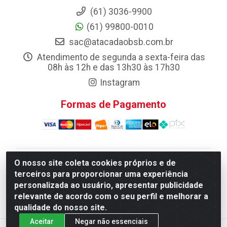
(61) 3036-9900
(61) 99800-0010
sac@atacadaobsb.com.br
Atendimento de segunda a sexta-feira das
08h às 12h e das 13h30 às 17h30
Instagram
Formas de Pagamento
O nosso site coleta cookies próprios e de
Atacadao da Limpeza F. Pereira Queiroz Comercio e
terceiros para proporcionar uma experiência
Distribuicao LTDA - Quadra Qi 10 Lotes 39 e, 41 - Setor
personalizada ao usuário, apresentar publicidade
Industrial (Taguatinga), Brasília/DF - CEP 72.135-100 -
relevante de acordo com o seu perfil e melhorar a
CNPJ 13.184.675/0001-80
qualidade do nosso site.
Aceitar
Negar não essenciais