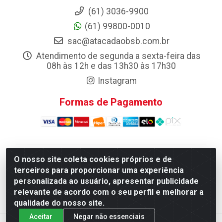
(61) 3036-9900
(61) 99800-0010
sac@atacadaobsb.com.br
Atendimento de segunda a sexta-feira das
08h às 12h e das 13h30 às 17h30
Instagram
Formas de Pagamento
O nosso site coleta cookies próprios e de
Atacadao da Limpeza F. Pereira Queiroz Comercio e
terceiros para proporcionar uma experiência
Distribuicao LTDA - Quadra Qi 10 Lotes 39 e, 41 - Setor
personalizada ao usuário, apresentar publicidade
Industrial (Taguatinga), Brasília/DF - CEP 72.135-100 -
relevante de acordo com o seu perfil e melhorar a
CNPJ 13.184.675/0001-80
qualidade do nosso site.
Aceitar
Negar não essenciais