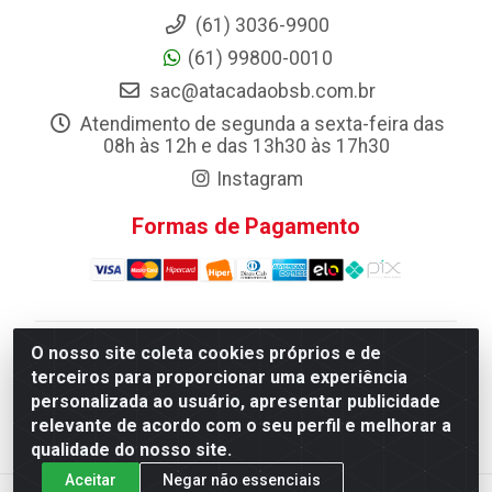
(61) 3036-9900
(61) 99800-0010
sac@atacadaobsb.com.br
Atendimento de segunda a sexta-feira das
08h às 12h e das 13h30 às 17h30
Instagram
Formas de Pagamento
O nosso site coleta cookies próprios e de
Atacadao da Limpeza F. Pereira Queiroz Comercio e
terceiros para proporcionar uma experiência
Distribuicao LTDA - Quadra Qi 10 Lotes 39 e, 41 - Setor
personalizada ao usuário, apresentar publicidade
Industrial (Taguatinga), Brasília/DF - CEP 72.135-100 -
relevante de acordo com o seu perfil e melhorar a
CNPJ 13.184.675/0001-80
qualidade do nosso site.
Aceitar
Negar não essenciais