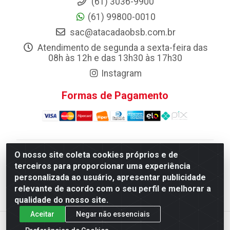
(61) 3036-9900
(61) 99800-0010
sac@atacadaobsb.com.br
Atendimento de segunda a sexta-feira das
08h às 12h e das 13h30 às 17h30
Instagram
Formas de Pagamento
O nosso site coleta cookies próprios e de
Atacadao da Limpeza F. Pereira Queiroz Comercio e
terceiros para proporcionar uma experiência
Distribuicao LTDA - Quadra Qi 10 Lotes 39 e, 41 - Setor
personalizada ao usuário, apresentar publicidade
Industrial (Taguatinga), Brasília/DF - CEP 72.135-100 -
relevante de acordo com o seu perfil e melhorar a
CNPJ 13.184.675/0001-80
qualidade do nosso site.
Aceitar
Negar não essenciais