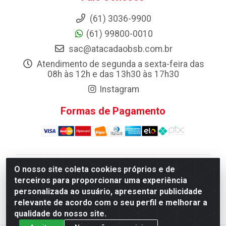
(61) 3036-9900
(61) 99800-0010
sac@atacadaobsb.com.br
Atendimento de segunda a sexta-feira das
08h às 12h e das 13h30 às 17h30
Instagram
Formas de Pagamento
O nosso site coleta cookies próprios e de
Atacadao da Limpeza F. Pereira Queiroz Comercio e
terceiros para proporcionar uma experiência
Distribuicao LTDA - Quadra Qi 10 Lotes 39 e, 41 - Setor
personalizada ao usuário, apresentar publicidade
Industrial (Taguatinga), Brasília/DF - CEP 72.135-100 -
relevante de acordo com o seu perfil e melhorar a
CNPJ 13.184.675/0001-80
qualidade do nosso site.