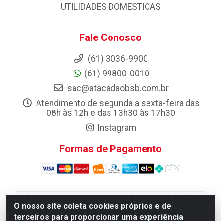
UTILIDADES DOMESTICAS
Fale Conosco
(61) 3036-9900
(61) 99800-0010
sac@atacadaobsb.com.br
Atendimento de segunda a sexta-feira das
08h às 12h e das 13h30 às 17h30
Instagram
Formas de Pagamento
O nosso site coleta cookies próprios e de
Atacadao da Limpeza F. Pereira Queiroz Comercio e
terceiros para proporcionar uma experiência
Distribuicao LTDA - Quadra Qi 10 Lotes 39 e, 41 - Setor