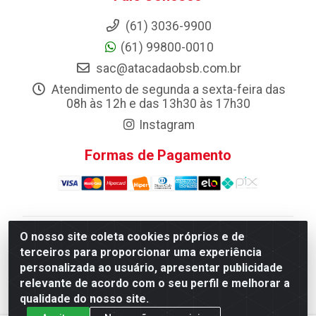
(61) 3036-9900
(61) 99800-0010
sac@atacadaobsb.com.br
Atendimento de segunda a sexta-feira das
08h às 12h e das 13h30 às 17h30
Instagram
Formas de Pagamento
O nosso site coleta cookies próprios e de
Atacadao da Limpeza F. Pereira Queiroz Comercio e
terceiros para proporcionar uma experiência
Distribuicao LTDA - Quadra Qi 10 Lotes 39 e, 41 - Setor
personalizada ao usuário, apresentar publicidade
Industrial (Taguatinga), Brasília/DF - CEP 72.135-100 -
relevante de acordo com o seu perfil e melhorar a
CNPJ 13.184.675/0001-80
qualidade do nosso site.