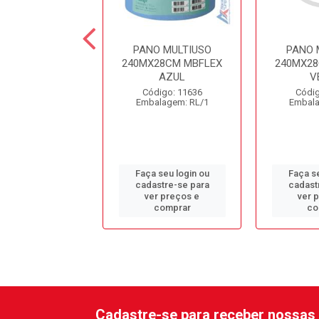
O MULTIUSO
PANO MULTIUSO
PANO 
X25M AZ 50-
240MX28CM MBFLEX
240MX28
ANOS MINI
AZUL
V
digo: 12027
Código: 11636
Códig
alagem: RL/1
Embalagem: RL/1
Embala
 seu login ou
Faça seu login ou
Faça se
astre-se para
cadastre-se para
cadast
er preços e
ver preços e
ver 
comprar
comprar
co
Cadastre-se para receber nossas 