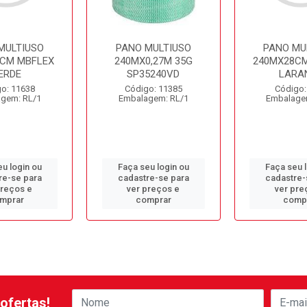
MULTIUSO
PANO MULTIUSO
PANO MU
CM MBFLEX
240MX0,27M 35G
240MX28CM
ERDE
SP35240VD
LARA
o: 11638
Código: 11385
Código:
gem: RL/1
Embalagem: RL/1
Embalage
u login ou
Faça seu login ou
Faça seu 
re-se para
cadastre-se para
cadastre-
preços e
ver preços e
ver pre
mprar
comprar
comp
ofertas!