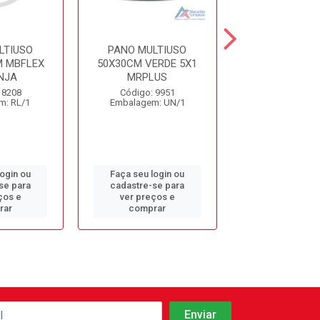
LTIUSO
PANO MULTIUSO
PANO MULT
 MBFLEX
50X30CM VERDE 5X1
30CMX25M A
NJA
MRPLUS
PANOS MI
 8208
Código: 9951
Código: 12
m: RL/1
Embalagem: UN/1
Embalagem: 
login ou
Faça seu login ou
Faça seu log
se para
cadastre-se para
cadastre-se 
ços e
ver preços e
ver preços
rar
comprar
comprar