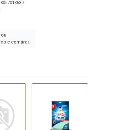
908057013680
5
 ou
ços e comprar