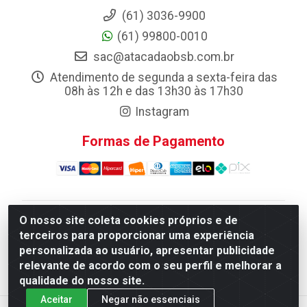
(61) 3036-9900
(61) 99800-0010
sac@atacadaobsb.com.br
Atendimento de segunda a sexta-feira das
08h às 12h e das 13h30 às 17h30
Instagram
Formas de Pagamento
O nosso site coleta cookies próprios e de
Atacadao da Limpeza F. Pereira Queiroz Comercio e
terceiros para proporcionar uma experiência
Distribuicao LTDA - Quadra Qi 10 Lotes 39 e, 41 - Setor
personalizada ao usuário, apresentar publicidade
Industrial (Taguatinga), Brasília/DF - CEP 72.135-100 -
relevante de acordo com o seu perfil e melhorar a
CNPJ 13.184.675/0001-80
qualidade do nosso site.
Aceitar
Negar não essenciais