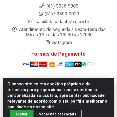
(61) 3036-9900
(61) 99800-0010
sac@atacadaobsb.com.br
Atendimento de segunda a sexta-feira das
08h às 12h e das 13h30 às 17h30
Instagram
Formas de Pagamento
O nosso site coleta cookies próprios e de
Atacadao da Limpeza F. Pereira Queiroz Comercio e
terceiros para proporcionar uma experiência
Distribuicao LTDA - Quadra Qi 10 Lotes 39 e, 41 - Setor
personalizada ao usuário, apresentar publicidade
Industrial (Taguatinga), Brasília/DF - CEP 72.135-100 -
relevante de acordo com o seu perfil e melhorar a
CNPJ 13.184.675/0001-80
qualidade do nosso site.
Aceitar
Negar não essenciais