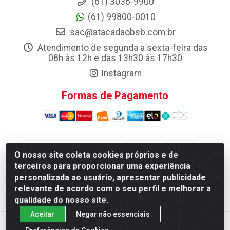
(61) 3036-9900
(61) 99800-0010
sac@atacadaobsb.com.br
Atendimento de segunda a sexta-feira das
08h às 12h e das 13h30 às 17h30
Instagram
Formas de Pagamento
O nosso site coleta cookies próprios e de
Atacadao da Limpeza F. Pereira Queiroz Comercio e
terceiros para proporcionar uma experiência
Distribuicao LTDA - Quadra Qi 10 Lotes 39 e, 41 - Setor
personalizada ao usuário, apresentar publicidade
Industrial (Taguatinga), Brasília/DF - CEP 72.135-100 -
relevante de acordo com o seu perfil e melhorar a
CNPJ 13.184.675/0001-80
qualidade do nosso site.
Aceitar
Negar não essenciais