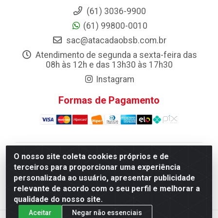
(61) 3036-9900
(61) 99800-0010
sac@atacadaobsb.com.br
Atendimento de segunda a sexta-feira das
08h às 12h e das 13h30 às 17h30
Instagram
Formas de Pagamento
O nosso site coleta cookies próprios e de
Atacadao da Limpeza F. Pereira Queiroz Comercio e
terceiros para proporcionar uma experiência
Distribuicao LTDA - Quadra Qi 10 Lotes 39 e, 41 - Setor
personalizada ao usuário, apresentar publicidade
Industrial (Taguatinga), Brasília/DF - CEP 72.135-100 -
relevante de acordo com o seu perfil e melhorar a
CNPJ 13.184.675/0001-80
qualidade do nosso site.
Aceitar
Negar não essenciais