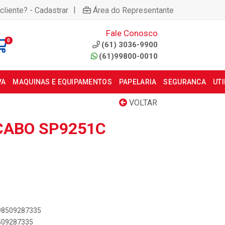
|
cliente? - Cadastrar
Área do Representante
Fale Conosco
0
(61) 3036-9900
(61)99800-0010
VA
MAQUINAS E EQUIPAMENTOS
PAPELARIA
SEGURANCA
UT
VOLTAR
 CABO SP9251C
898509287335
8509287335