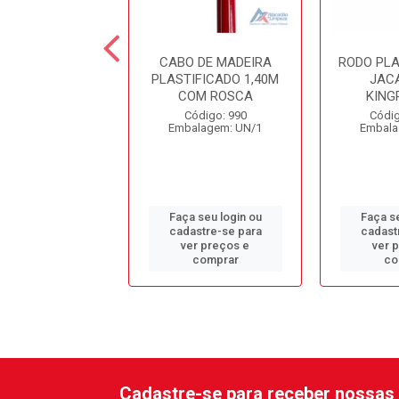
TOSA REF. 9253C
CABO DE MADEIRA
RODO PL
PLASTIFICADO 1,40M
JAC
COM ROSCA
KING
ódigo: 1153
Código: 990
Códig
alagem: UN/1
Embalagem: UN/1
Embala
 seu login ou
Faça seu login ou
Faça se
astre-se para
cadastre-se para
cadast
er preços e
ver preços e
ver 
comprar
comprar
co
Cadastre-se para receber nossas 