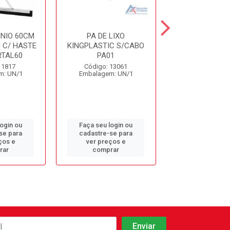
NIO 60CM
PA DE LIXO
PA JEITOSA REF
 C/ HASTE
KINGPLASTIC S/CABO
RTAL60
PA01
Código: 11
 1817
Código: 13061
Embalagem: 
m: UN/1
Embalagem: UN/1
login ou
Faça seu login ou
Faça seu log
se para
cadastre-se para
cadastre-se 
ços e
ver preços e
ver preços
rar
comprar
comprar