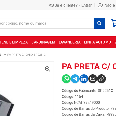
|
Já é cliente? - Entrar
Não é 
IENE E LIMPEZA
JARDINAGEM
LAVANDERIA
LINHA AUTOMOTI
S
PA PRETA C/ CABO SP9251C
PA PRETA C/
Código do Fabricante: SP9251C
Código: 1154
Código NCM: 39249000
Código de Barras do Produto: 7
Código de Barras da Caixa: 789